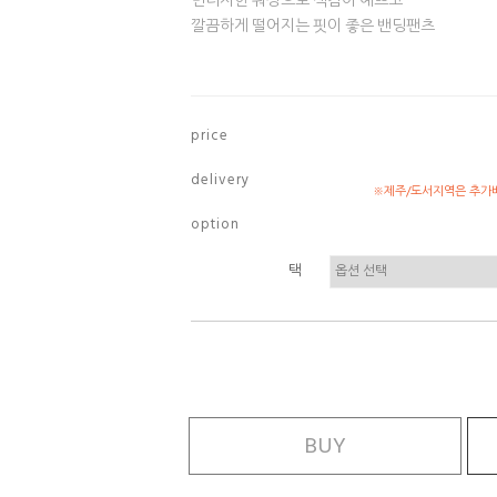
빈티지한 워싱으로 색감이 예쁘고
깔끔하게 떨어지는 핏이 좋은 밴딩팬츠
p r i c e
d e l i v e r y
※제주/도서지역은 추가배
o p t i o n
택
BUY