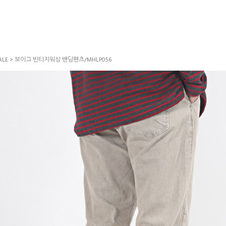
LE
> 보이그 빈티지워싱 밴딩팬츠/MHLP056