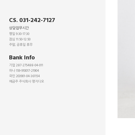
CS. 031-242-7127
상담업무시간
평일 9:30-17:30
점심 11:50-12:50
주말, 공휴일 휴무
_
Bank Info
기업 287-275488-04-011
하나 159-910017-21904
국민 203901-04-361154
예금주 주식회사 명지디오
_
_
_