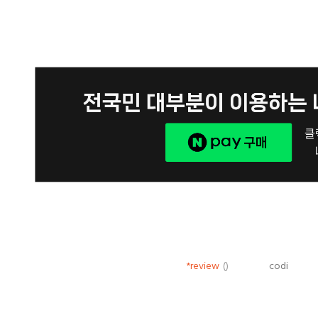
*review
()
codi