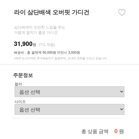
라이 삼단배색 오버핏 가디건
삼단배색이 모던한 느낌을 주는
가볍게 걸치기 좋은 가디건
31,900
원
(1% 적립)
배송비 : 총 결제액 50,000원 미만시 3,000원
※제주/도서지역은 추가배송비가 발생하며, 안내차 연락을 드리고 있습니다.
주문정보
컬러
사이즈
0
원
총 상품 금액