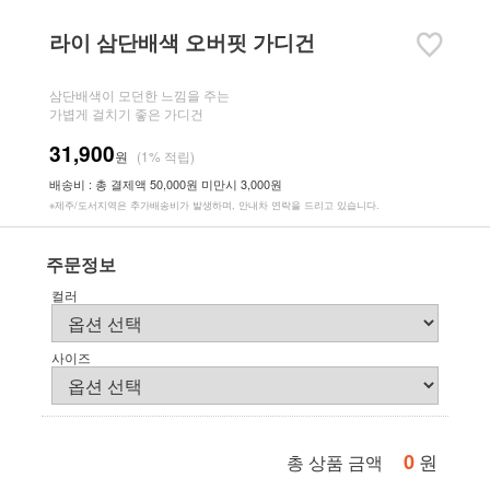
라이 삼단배색 오버핏 가디건
삼단배색이 모던한 느낌을 주는
가볍게 걸치기 좋은 가디건
31,900
원
(1% 적립)
배송비 : 총 결제액 50,000원 미만시 3,000원
※제주/도서지역은 추가배송비가 발생하며, 안내차 연락을 드리고 있습니다.
주문정보
컬러
사이즈
0
원
총 상품 금액