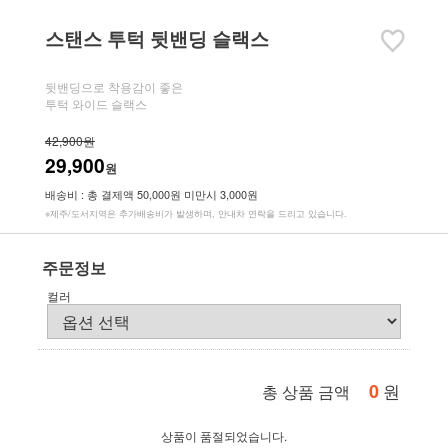
스탠스 투턱 뒷밴딩 슬랙스
뒷밴딩으로 착용감이 좋은
투턱 와이드 슬랙스
42,900원
29,900
원
배송비 : 총 결제액 50,000원 미만시 3,000원
※제주/도서지역은 추가배송비가 발생하며, 안내차 연락을 드리고 있습니다.
주문정보
컬러
0
원
총 상품 금액
상품이 품절되었습니다.