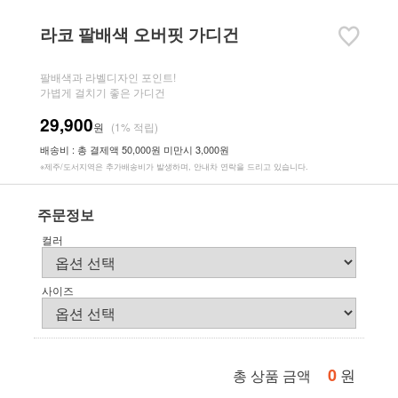
라코 팔배색 오버핏 가디건
팔배색과 라벨디자인 포인트!
가볍게 걸치기 좋은 가디건
29,900
원
(1% 적립)
배송비 : 총 결제액 50,000원 미만시 3,000원
※제주/도서지역은 추가배송비가 발생하며, 안내차 연락을 드리고 있습니다.
주문정보
컬러
사이즈
0
원
총 상품 금액