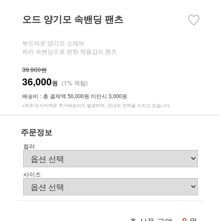
오드 양기모 속밴딩 팬츠
부드러운 양기모 소재와
허리 속밴딩으로 편한 착용감의 팬츠
39,900원
36,000
원
(1% 적립)
배송비 : 총 결제액 50,000원 미만시 3,000원
※제주/도서지역은 추가배송비가 발생하며, 안내차 연락을 드리고 있습니다.
주문정보
컬러
사이즈
원