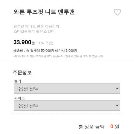
와튼 루즈핏 니트 맨투맨
맨투맨 형태로 편한 착용감의
스타일링하기 좋은 스웨터
33,900
원
(1% 적립)
배송비 : 총 결제액 50,000원 미만시 3,000원
※제주/도서지역은 추가배송비가 발생하며, 안내차 연락을 드리고 있습니다.
주문정보
컬러
사이즈
0
원
총 상품 금액