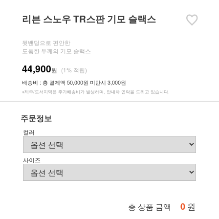
리븐 스노우 TR스판 기모 슬랙스
뒷밴딩으로 편안한
도톰한 두께의 기모 슬랙스
44,900
원
(1% 적립)
배송비 : 총 결제액 50,000원 미만시 3,000원
※제주/도서지역은 추가배송비가 발생하며, 안내차 연락을 드리고 있습니다.
주문정보
컬러
사이즈
0
원
총 상품 금액