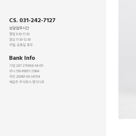
CS. 031-242-7127
상담업무시간
평일 9:30-17:30
점심 11:50-12:50
주말, 공휴일 휴무
_
Bank Info
기업 287-275488-04-011
하나 159-910017-21904
국민 203901-04-361154
예금주 주식회사 명지디오
_
_
_