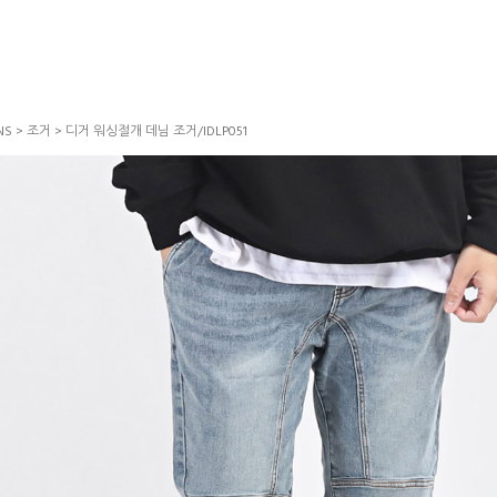
NS
>
조거
> 디거 워싱절개 데님 조거/IDLP051