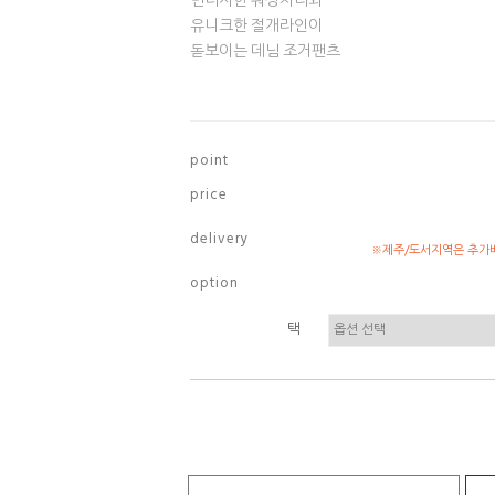
빈티지한 워싱처리와
유니크한 절개라인이
돋보이는 데님 조거팬츠
p o i n t
p r i c e
d e l i v e r y
※제주/도서지역은 추가배
o p t i o n
택