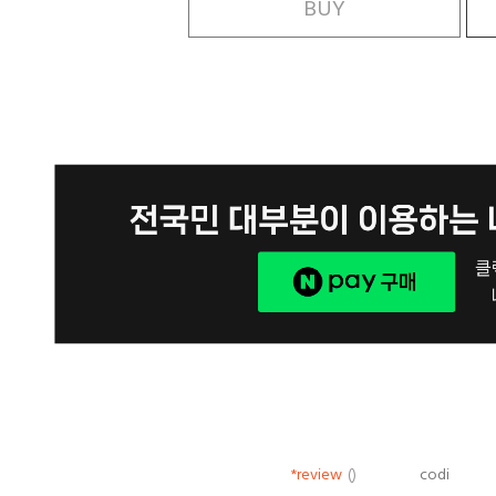
BUY
*review
()
codi