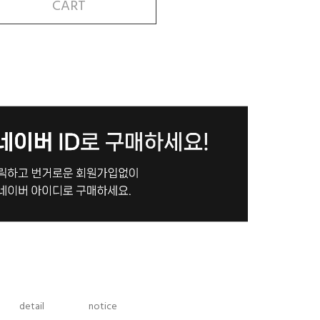
CART
detail
notice