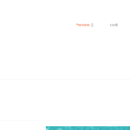
*review
()
codi