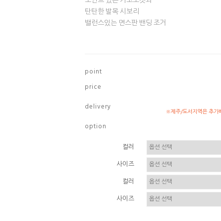
포인트 있는 카고포켓과
탄탄한 발목 시보리
밸런스있는 면스판 밴딩 조거
p o i n t
p r i c e
d e l i v e r y
※제주/도서지역은 추가배
o p t i o n
컬러
사이즈
컬러
사이즈