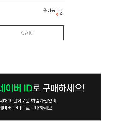
총 상품 금액
0
원
CART