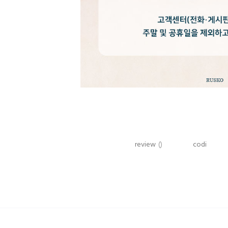
review
()
codi