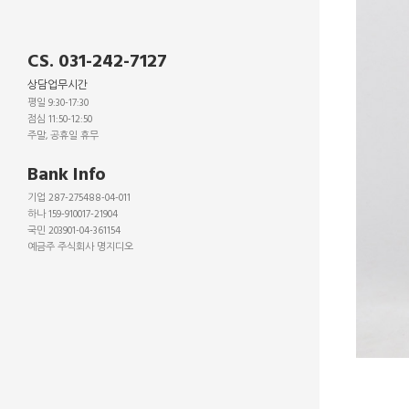
CS. 031-242-7127
상담업무시간
평일 9:30-17:30
점심 11:50-12:50
주말, 공휴일 휴무
_
Bank Info
기업 287-275488-04-011
하나 159-910017-21904
국민 203901-04-361154
예금주 주식회사 명지디오
_
_
_