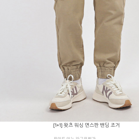
[1+1] 왓츠 워싱 면스판 밴딩 조거