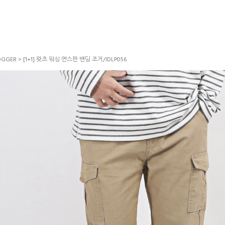
GGER
> [1+1] 왓츠 워싱 면스판 밴딩 조거/IDLP056