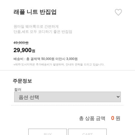
래플 니트 반집업
원마일 웨어룩으로 간편하게
단품,세트 모두 코디하기 좋은 반집업
49,900원
29,900
원
배송비 : 총 결제액 50,000원 미만시 3,000원
※제주/도서지역은 추가배송비가 발생하며, 안내차 연락을 드리고 있습니다.
주문정보
컬러
0
원
총 상품 금액
BUY
CART