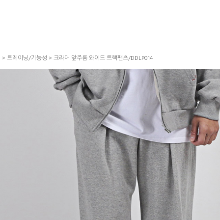
S
>
트레이닝/기능성
> 크라머 앞주름 와이드 트랙팬츠/DDLP014