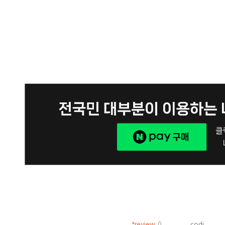
*review
()
codi