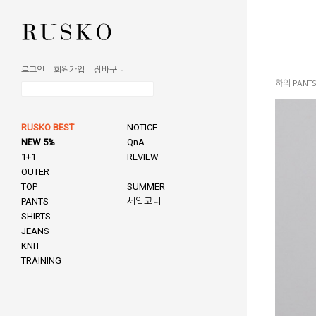
로그인
회원가입
장바구니
하의 PANT
RUSKO BEST
NOTICE
NEW 5%
QnA
1+1
REVIEW
OUTER
TOP
SUMMER
PANTS
세일코너
SHIRTS
JEANS
KNIT
TRAINING