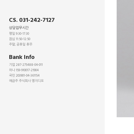
CS. 031-242-7127
상담업무시간
평일 9:30-17:30
점심 11:50-12:50
주말, 공휴일 휴무
_
Bank Info
기업 287-275488-04-011
하나 159-910017-21904
국민 203901-04-361154
예금주 주식회사 명지디오
_
_
_