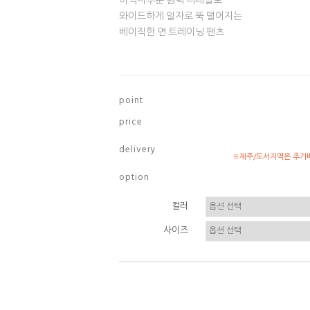
허벅지부분 원턱 디테일로
와이드하게 일자로 뚝 떨어지는
베이직한 면 트레이닝 팬츠
p o i n t
p r i c e
d e l i v e r y
※제주/도서지역은 추가배
o p t i o n
컬러
사이즈