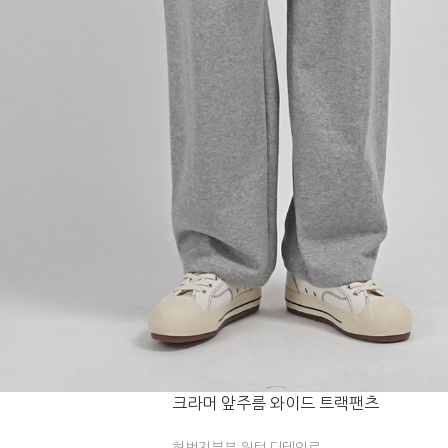
크라머 앞주름 와이드 트랙팬츠