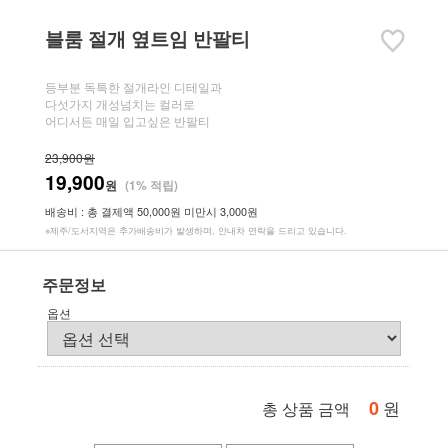
블룸 절개 옆트임 반팔티
등부분 독특한 절개라인 디테일과
다섯가지 개성넘치는 컬러로
어디서든 매일 입고싶은 반팔티
23,900원
19,900
원
(1% 적립)
배송비 : 총 결제액 50,000원 미만시 3,000원
※제주/도서지역은 추가배송비가 발생하며, 안내차 연락을 드리고 있습니다.
주문정보
옵션
0
원
총 상품 금액