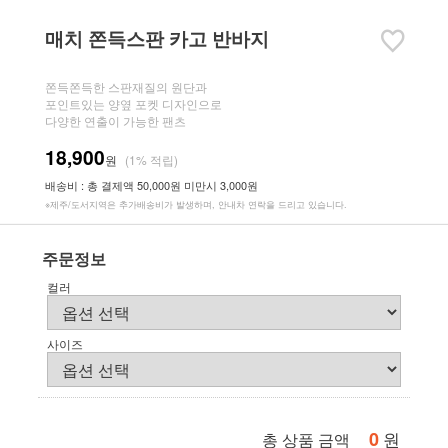
매치 쫀득스판 카고 반바지
쫀득쫀득한 스판재질의 원단과
포인트있는 양옆 포켓 디자인으로
다양한 연출이 가능한 팬츠
18,900
원
(1% 적립)
배송비 : 총 결제액 50,000원 미만시 3,000원
※제주/도서지역은 추가배송비가 발생하며, 안내차 연락을 드리고 있습니다.
주문정보
컬러
사이즈
0
원
총 상품 금액