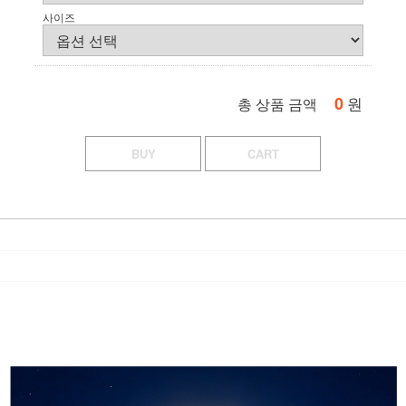
사이즈
0
원
총 상품 금액
BUY
CART