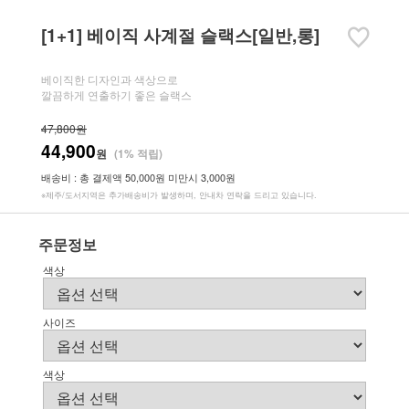
[1+1] 베이직 사계절 슬랙스[일반,롱]
베이직한 디자인과 색상으로
깔끔하게 연출하기 좋은 슬랙스
47,800원
44,900
원
(1% 적립)
배송비 : 총 결제액 50,000원 미만시 3,000원
※제주/도서지역은 추가배송비가 발생하며, 안내차 연락을 드리고 있습니다.
주문정보
색상
사이즈
색상