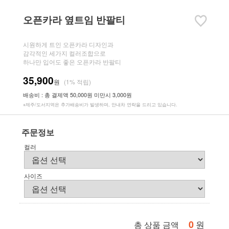
오픈카라 옆트임 반팔티
시원하게 트인 오픈카라 디자인과
감각적인 세가지 컬러조합으로
하나만 입어도 좋은 오픈카라 반팔티
35,900
원
(1% 적립)
배송비 : 총 결제액 50,000원 미만시 3,000원
※제주/도서지역은 추가배송비가 발생하며, 안내차 연락을 드리고 있습니다.
주문정보
컬러
사이즈
0
원
총 상품 금액