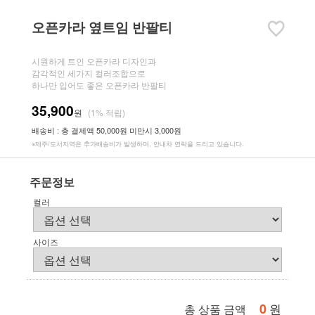
오픈카라 옆트임 반팔티
시원하게 트인 오픈카라 디자인과
감각적인 세가지 컬러조합으로
하나만 입어도 좋은 오픈카라 반팔티
35,900
원
(1% 적립)
배송비 : 총 결제액 50,000원 미만시 3,000원
※제주/도서지역은 추가배송비가 발생하며, 안내차 연락을 드리고 있습니다.
주문정보
컬러
사이즈
0
원
총 상품 금액