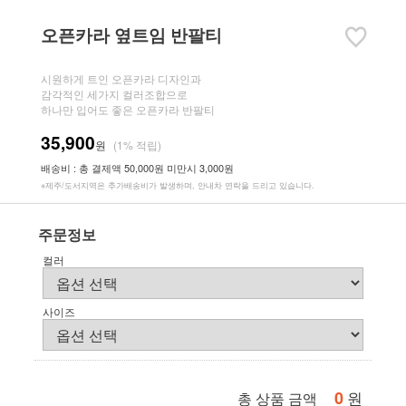
오픈카라 옆트임 반팔티
시원하게 트인 오픈카라 디자인과
감각적인 세가지 컬러조합으로
하나만 입어도 좋은 오픈카라 반팔티
35,900
원
(1% 적립)
배송비 : 총 결제액 50,000원 미만시 3,000원
※제주/도서지역은 추가배송비가 발생하며, 안내차 연락을 드리고 있습니다.
주문정보
컬러
사이즈
0
원
총 상품 금액