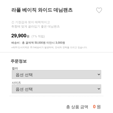
라폴 베이직 와이드 데님팬츠
긴 기장감과 핏이 매력적이고
취향에 맞게 골라입기 좋은 데님팬츠
29,900
원
(1% 적립)
배송비 : 총 결제액 50,000원 미만시 3,000원
※제주/도서지역은 추가배송비가 발생하며, 안내차 연락을 드리고 있습니다.
주문정보
컬러
사이즈
0
원
총 상품 금액