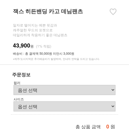
잭스 히든밴딩 카고 데님팬츠
일자로 떨어지는 예쁜 핏감과
캐주얼한 무드의 포켓으로
데일리하게 착용하기 좋은 데님팬츠
43,900
원
(1% 적립)
배송비 : 총 결제액 50,000원 미만시 3,000원
※제주/도서지역은 추가배송비가 발생하며, 안내차 연락을 드리고 있습니다.
주문정보
컬러
사이즈
0
원
총 상품 금액