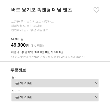
버트 융기모 속밴딩 데님 팬츠
포근한 융기모안감으로 따뜻하고
허리부분도 스판 소재로
편안하게 입기 좋은 데님팬츠
54,900원
49,900
원
(1% 적립)
배송비 : 총 결제액 50,000원 미만시 3,000원
※제주/도서지역은 추가배송비가 발생하며, 안내차 연락을 드리고 있습니다.
주문정보
컬러
사이즈