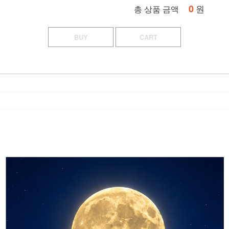
0
원
총 상품 금액
BUY
CART