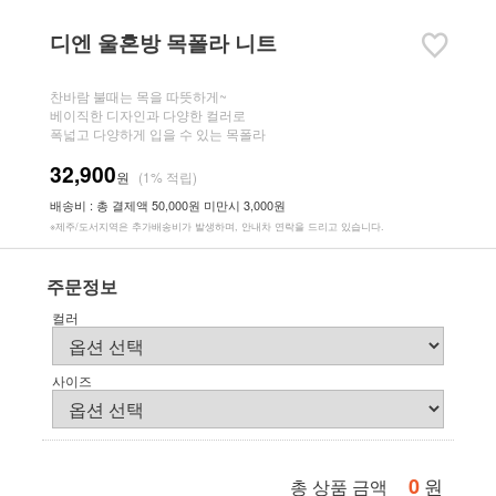
디엔 울혼방 목폴라 니트
찬바람 불때는 목을 따뜻하게~
베이직한 디자인과 다양한 컬러로
폭넓고 다양하게 입을 수 있는 목폴라
32,900
원
(1% 적립)
배송비 : 총 결제액 50,000원 미만시 3,000원
※제주/도서지역은 추가배송비가 발생하며, 안내차 연락을 드리고 있습니다.
주문정보
컬러
사이즈
0
원
총 상품 금액