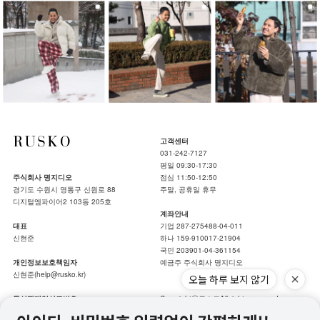
고객센터
031-242-7127
평일 09:30-17:30
주식회사 명지디오
점심 11:50-12:50
경기도 수원시 영통구 신원로 88
주말, 공휴일 휴무
디지털엠파이어2 103동 205호
계좌안내
대표
기업 287-275488-04-011
신현준
하나 159-910017-21904
국민 203901-04-361154
개인정보보호책임자
예금주 주식회사 명지디오
신현준(help@rusko.kr)
오늘 하루 보지 않기
통신판매업신고번호
Copyrightⓒ루스코All rights reserved.
2019-수원영통-0674
hotsing by makeshop.