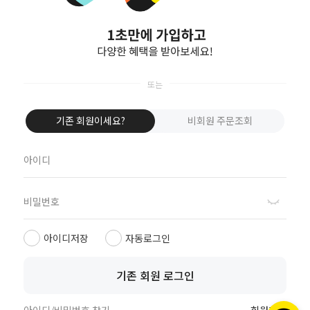
고객센터
031-242-7127
평일 09:30-17:30
주식회사 명지디오
점심 11:50-12:50
경기도 수원시 영통구 신
주말, 공휴일 휴무
기존 회원이세요?
비회원 주문조회
원로 88
디지털엠파이어2 103동
계좌안내
205호
기업 287-275488-04-
011
대표
하나 159-910017-
신현준
21904
국민 203901-04-
개인정보보호책임자
361154
신현준(help@rusko.kr)
예금주 주식회사 명지디
오
아이디저장
자동로그인
통신판매업신고번호
2019-수원영통-0674
Copyrightⓒ루스코All
기존 회원 로그인
사업자등록번호
rights reserved.
739-86-00489
교환&환불
hotsing by makeshop.
CJ 대한통운 이용 시
아이디/비밀번호 찾기
회원가입