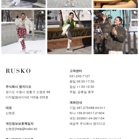
고객센터
031-242-7127
평일 09:30-17:30
주식회사 명지디오
점심 11:50-12:50
경기도 수원시 영통구 신원로 88
주말, 공휴일 휴무
디지털엠파이어2 103동 205호
계좌안내
대표
기업 287-275488-04-011
신현준
하나 159-910017-21904
국민 203901-04-361154
개인정보보호책임자
예금주 주식회사 명지디오
신현준(help@rusko.kr)