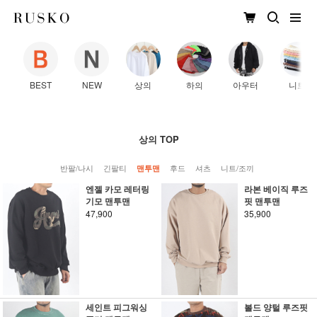
BEST
NEW
상의
하의
아우터
니트
상의 TOP
반팔/나시
긴팔티
후드
셔츠
니트/조끼
맨투맨
엔젤 카모 레터링
라본 베이직 루즈
기모 맨투맨
핏 맨투맨
47,900
35,900
세인트 피그워싱
볼드 양털 루즈핏