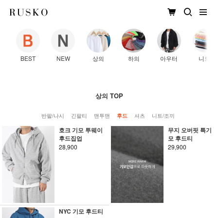
BEST
NEW
상의
하의
아우터
니트
상의 TOP
반팔/나시
긴팔티
맨투맨
셔츠
니트/조끼
후드
호크 기모 투웨이
무지 오버핏 특기
후드집업
모 후드티
28,900
29,900
NYC 기모 후드티