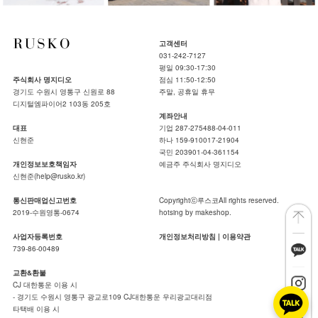
고객센터
031-242-7127
평일 09:30-17:30
주식회사 명지디오
점심 11:50-12:50
경기도 수원시 영통구 신원로 88
주말, 공휴일 휴무
디지털엠파이어2 103동 205호
계좌안내
대표
기업 287-275488-04-011
신현준
하나 159-910017-21904
국민 203901-04-361154
개인정보보호책임자
예금주 주식회사 명지디오
신현준(help@rusko.kr)
통신판매업신고번호
Copyrightⓒ루스코All rights reserved.
2019-수원영통-0674
hotsing by makeshop.
사업자등록번호
개인정보처리방침
|
이용약관
739-86-00489
교환&환불
CJ 대한통운 이용 시
- 경기도 수원시 영통구 광교로109 CJ대한통운 우리광교대리점
타택배 이용 시