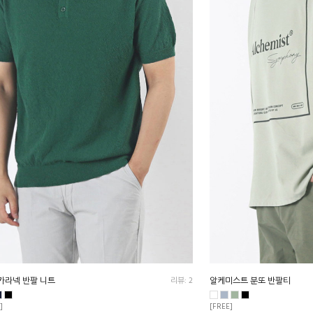
카라넥 반팔 니트
리뷰: 2
알케미스트 분또 반팔티
]
[FREE]