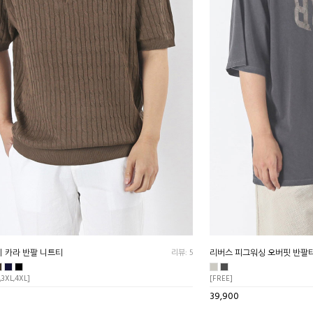
 카라 반팔 니트티
리뷰: 5
리버스 피그워싱 오버핏 반팔
,3XL,4XL]
[FREE]
39,900