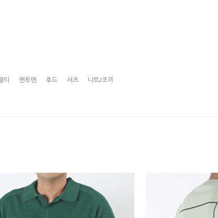
팔티
맨투맨
후드
셔츠
니트/조끼