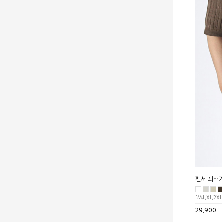
펜서 꽈배기
[M,L,XL,2XL
29,900