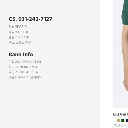
CS. 031-242-7127
상담업무시간
평일 9:30-17:30
점심 11:50-12:50
주말, 공휴일 휴무
_
Bank Info
기업 287-275488-04-011
하나 159-910017-21904
국민 203901-04-361154
예금주 주식회사 명지디오
_
_
_
첼시 부클 
[M,L,XL,2XL