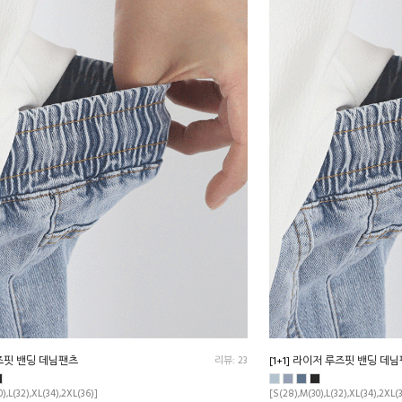
즈핏 밴딩 데님팬츠
리뷰: 23
[1+1] 라이저 루즈핏 밴딩 데
),L(32),XL(34),2XL(36)]
[S(28),M(30),L(32),XL(34),2XL(