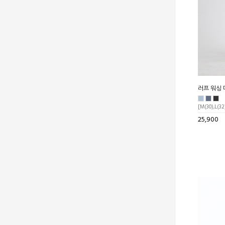
러프 워싱 
[M(30),L(32
25,900