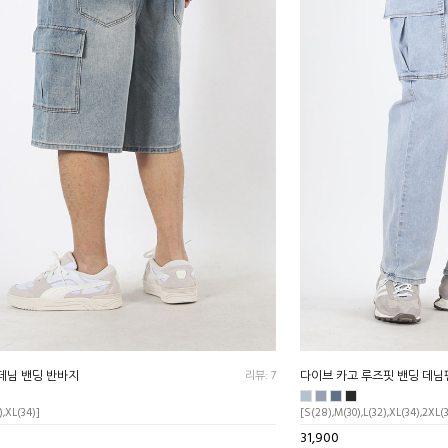
데님 밴딩 반바지
리뷰: 7
다이브 카고 루즈핏 밴딩 데님
),XL(34)]
[S(28),M(30),L(32),XL(34),2XL(
31,900