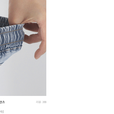
님팬츠
리뷰: 399
36)]