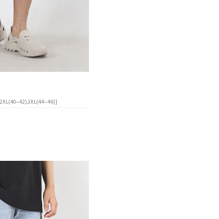
,2XL(40~42),3XL(44~46)]