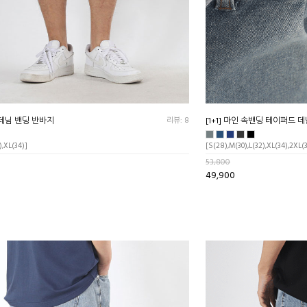
데님 밴딩 반바지
리뷰: 8
[1+1] 마인 속밴딩 테이퍼드 
),XL(34)]
[S(28),M(30),L(32),XL(34),2XL(
53,800
49,900