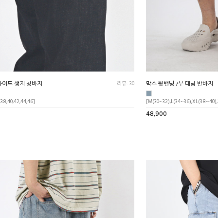
와이드 생지 청바지
리뷰: 30
막스 뒷밴딩 7부 데님 반바지
,38,40,42,44,46]
[M(30~32),L(34~36),XL(38~40)
48,900