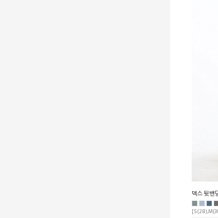
덱스 뒷밴딩
[S(28),M(30