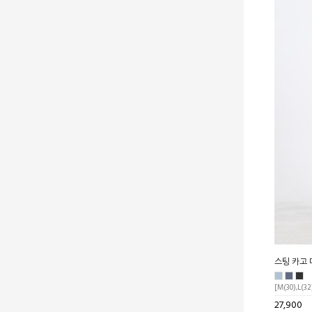
스팅 카고 
[M(30),L(32
27,900