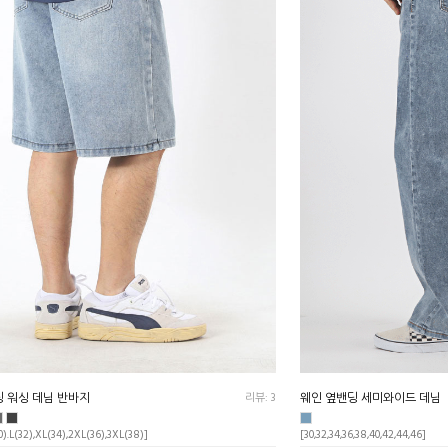
 워싱 데님 반바지
리뷰: 3
웨인 옆밴딩 세미와이드 데님
).L(32),XL(34),2XL(36),3XL(38)]
[30,32,34,36,38,40,42,44,46]