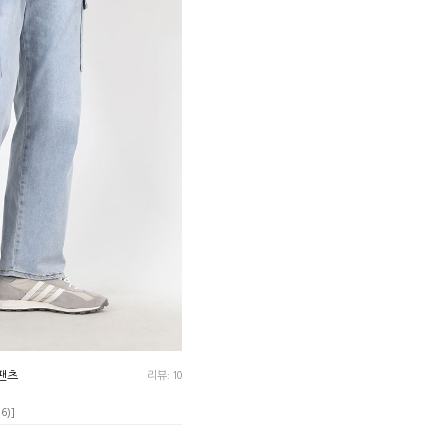
팬츠
리뷰: 10
36)]