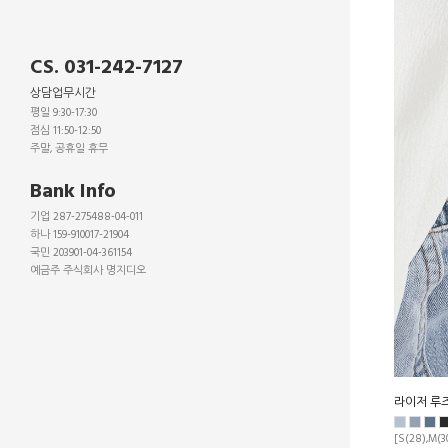
CS. 031-242-7127
상담업무시간
평일 9:30-17:30
점심 11:50-12:50
주말, 공휴일 휴무
_
Bank Info
기업 287-275488-04-011
하나 159-910017-21904
국민 203901-04-361154
예금주 주식회사 명지디오
_
_
_
라이저 루
[S(28),M(30