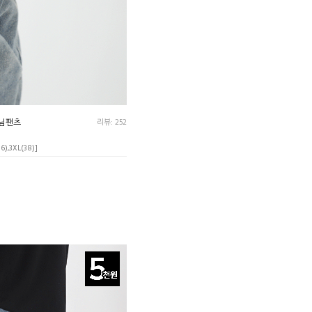
데님팬츠
리뷰: 252
36),3XL(38)]