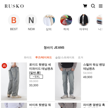
BEST
NEW
상의
하의
아우터
니트
청바지 JEANS
와이드
슬림/스트레이트
조거
루즈/테이퍼드
로이드 뒷밴딩 세
스틸러 워싱 밴딩
미와이드 데님팬츠
데님팬츠
[일반,롱]
54,900
49,900
36,900
33,300
바이트 뒷밴딩 워
라이튼 옆밴딩 흑