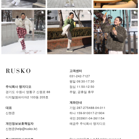
고객센터
031-242-7127
평일 09:30-17:30
주식회사 명지디오
점심 11:50-12:50
경기도 수원시 영통구 신원로 88
주말, 공휴일 휴무
디지털엠파이어2 103동 205호
계좌안내
대표
기업 287-275488-04-011
신현준
하나 159-910017-21904
국민 203901-04-361154
개인정보보호책임자
예금주 주식회사 명지디오
신현준(help@rusko.kr)