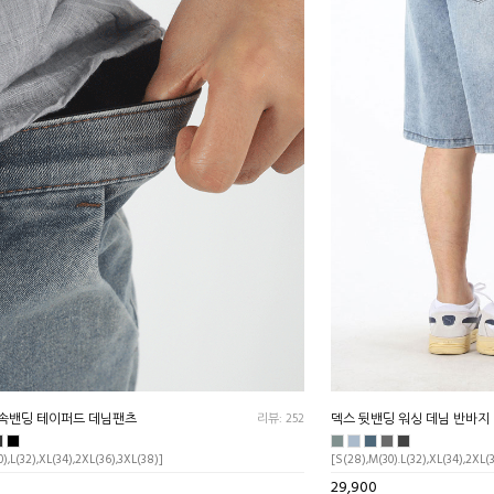
마인 속밴딩 테이퍼드 데님팬츠
리뷰: 252
덱스 뒷밴딩 워싱 데님 반바지
),L(32),XL(34),2XL(36),3XL(38)]
[S(28),M(30).L(32),XL(34),2XL(
29,900