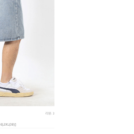
리뷰: 3
36),3XL(38)]