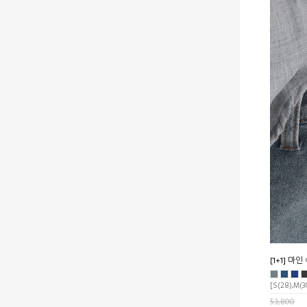
[1+1] 
[S(28),M(30
53,800