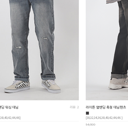
밴딩 워싱 데님
리뷰: 2
라이튼 옆밴딩 흑청 데님팬츠
,38,40,42,44,46]
[30,32,34,36,38,40,42,44,46 ]
54,900