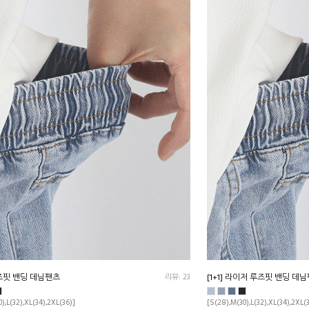
즈핏 밴딩 데님팬츠
리뷰: 23
[1+1] 라이저 루즈핏 밴딩 데
),L(32),XL(34),2XL(36)]
[S(28),M(30),L(32),XL(34),2XL(