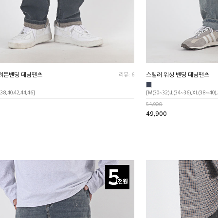
 히든밴딩 데님팬츠
리뷰: 6
스틸러 워싱 밴딩 데님팬츠
,38,40,42,44,46]
[M(30~32),L(34~36),XL(38~40)
54,900
49,900