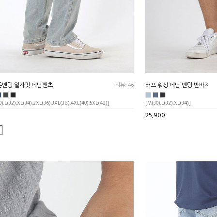
든밴딩 일자핏 데님팬츠
리뷰: 46
러프 워싱 데님 밴딩 반바지
),L(32),XL(34),2XL(36),3XL(38),4XL(40),5XL(42)]
[M(30),L(32),XL(34)]
25,900