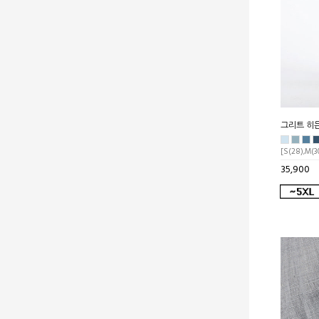
그리트 히
[S(28),M(30
35,900