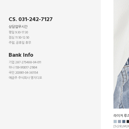
CS. 031-242-7127
상담업무시간
평일 9:30-17:30
점심 11:50-12:50
주말, 공휴일 휴무
_
Bank Info
기업 287-275488-04-011
하나 159-910017-21904
국민 203901-04-361154
예금주 주식회사 명지디오
_
_
_
라이저 루
[S(28),M(30