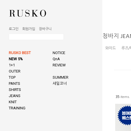
로그인
회원가입
장바구니
청바지 JEA
와이드
루즈/
RUSKO BEST
NOTICE
NEW 5%
QnA
1+1
REVIEW
OUTER
TOP
SUMMER
PANTS
세일코너
SHIRTS
JEANS
35
items.
KNIT
TRAINING