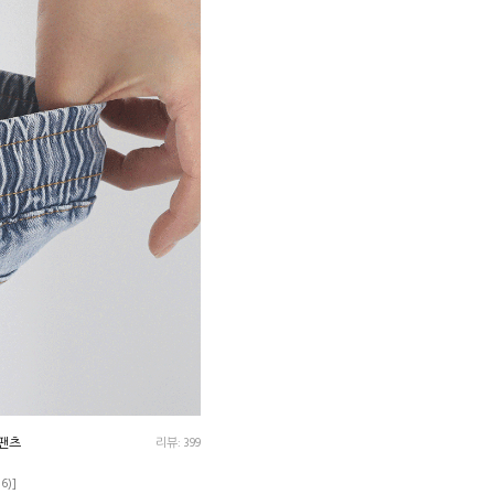
님팬츠
리뷰: 399
36)]