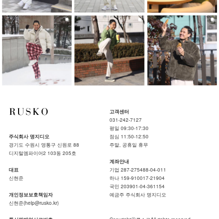
고객센터
031-242-7127
평일 09:30-17:30
주식회사 명지디오
점심 11:50-12:50
경기도 수원시 영통구 신원로 88
주말, 공휴일 휴무
디지털엠파이어2 103동 205호
계좌안내
대표
기업 287-275488-04-011
신현준
하나 159-910017-21904
국민 203901-04-361154
개인정보보호책임자
예금주 주식회사 명지디오
신현준(help@rusko.kr)