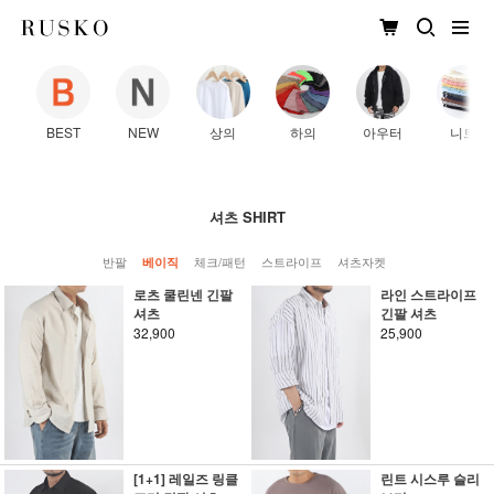
BEST
NEW
상의
하의
아우터
니트
셔츠 SHIRT
반팔
체크/패턴
스트라이프
셔츠자켓
베이직
로츠 쿨린넨 긴팔
라인 스트라이프
셔츠
긴팔 셔츠
32,900
25,900
[1+1] 레일즈 링클
린트 시스루 슬리