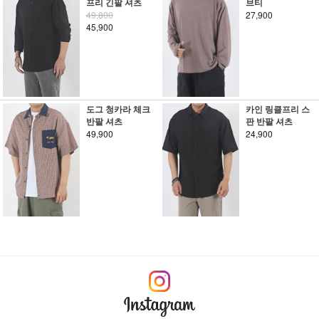
프리 긴팔 셔츠
브티
49,800
27,900
45,900
도그 청카라 체크
카인 링클프리 스
반팔 셔츠
판 반팔 셔츠
49,900
24,900