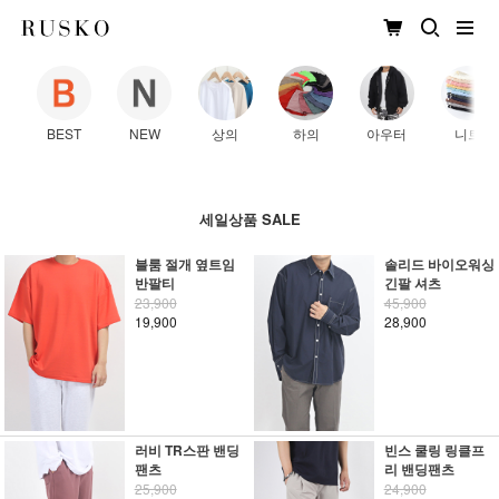
BEST
NEW
상의
하의
아우터
니트
세일상품 SALE
블룸 절개 옆트임
솔리드 바이오워싱
반팔티
긴팔 셔츠
23,900
45,900
19,900
28,900
러비 TR스판 밴딩
빈스 쿨링 링클프
팬츠
리 밴딩팬츠
25,900
24,900