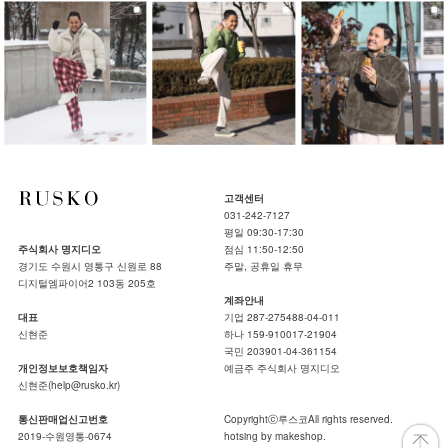
고객센터
031-242-7127
평일 09:30-17:30
주식회사 명지디오
점심 11:50-12:50
경기도 수원시 영통구 신원로 88
주말, 공휴일 휴무
디지털엠파이어2 103동 205호
계좌안내
대표
기업 287-275488-04-011
신현준
하나 159-910017-21904
국민 203901-04-361154
개인정보보호책임자
예금주 주식회사 명지디오
신현준(help@rusko.kr)
통신판매업신고번호
Copyrightⓒ루스코All rights reserved.
2019-수원영통-0674
hotsing by makeshop.