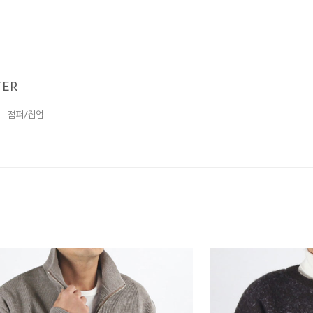
ER
점퍼/집업