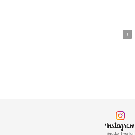
1
@rusko_hyunjun