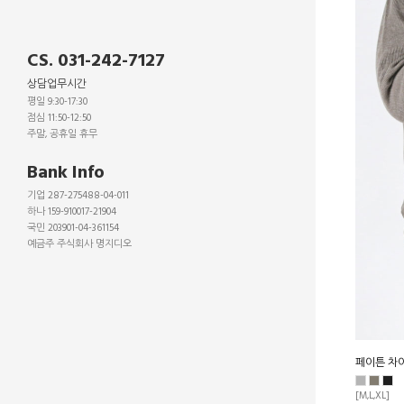
CS. 031-242-7127
상담업무시간
평일 9:30-17:30
점심 11:50-12:50
주말, 공휴일 휴무
_
Bank Info
기업 287-275488-04-011
하나 159-910017-21904
국민 203901-04-361154
예금주 주식회사 명지디오
_
_
_
페이튼 차
[M,L,XL]