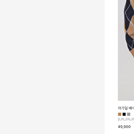
아가일 배
[L,XL,2XL,3
49,900