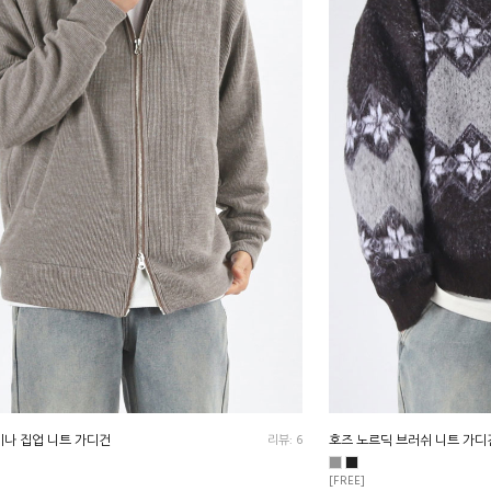
이나 집업 니트 가디건
리뷰: 6
호즈 노르딕 브러쉬 니트 가디
[FREE]