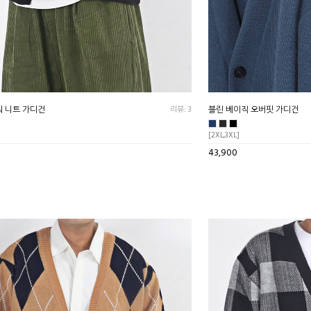
워 니트 가디건
리뷰: 3
블린 베이직 오버핏 가디건
[2XL,3XL]
43,900