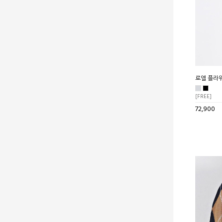
로엘 플라
[FREE]
72,900