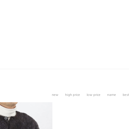
new
high price
low price
name
bes