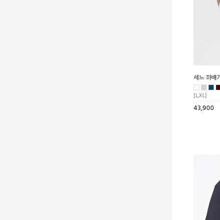
세느 꽈배기
[L,XL]
43,900