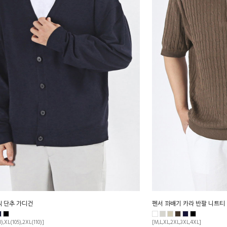
직 단추 가디건
펜서 꽈배기 카라 반팔 니트티
0),XL(105),2XL(110)]
[M,L,XL,2XL,3XL,4XL]