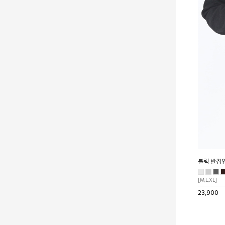
블릭 반집
[M,L,XL]
23,900