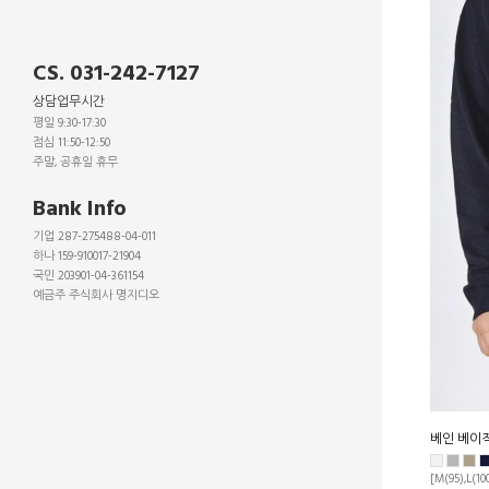
CS. 031-242-7127
상담업무시간
평일 9:30-17:30
점심 11:50-12:50
주말, 공휴일 휴무
_
Bank Info
기업 287-275488-04-011
하나 159-910017-21904
국민 203901-04-361154
예금주 주식회사 명지디오
_
_
_
베인 베이
[M(95),L(10