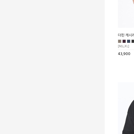
더핀 캐시
[M,L,XL]
43,900