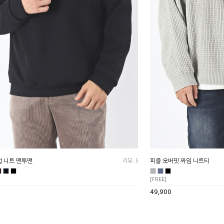
업 니트 맨투맨
리뷰: 5
피즐 오버핏 짜임 니트티
[FREE]
49,900