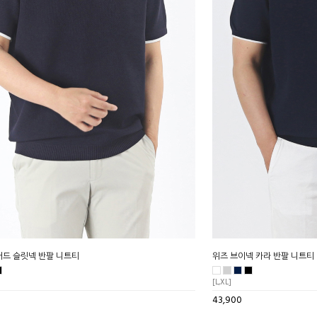
어드 슬릿넥 반팔 니트티
위즈 브이넥 카라 반팔 니트티
[L,XL]
43,900