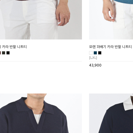
 카라 반팔 니트티
모렌 꽈배기 카라 반팔 니트티
[L,XL]
43,900