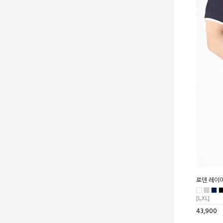
로덴 레이
[L,XL]
43,900