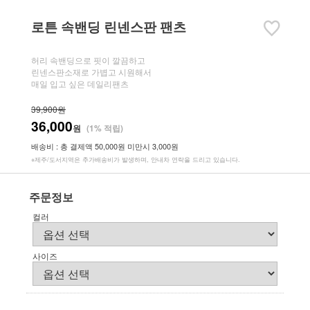
로튼 속밴딩 린넨스판 팬츠
허리 속밴딩으로 핏이 깔끔하고
린넨스판소재로 가볍고 시원해서
매일 입고 싶은 데일리팬츠
39,900원
36,000
원
(1% 적립)
배송비 : 총 결제액 50,000원 미만시 3,000원
※제주/도서지역은 추가배송비가 발생하며, 안내차 연락을 드리고 있습니다.
주문정보
컬러
사이즈