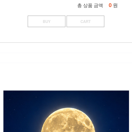
0
원
총 상품 금액
BUY
CART