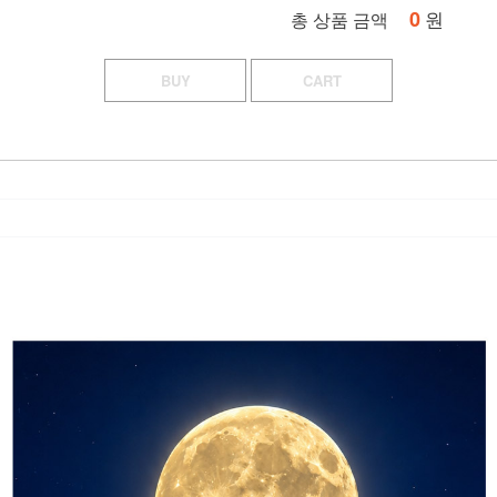
0
원
총 상품 금액
BUY
CART