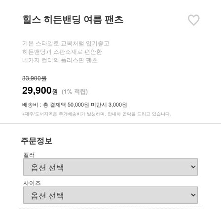
힐스 히든밴딩 여름 팬츠
기본 스타일로 교복처럼 입기좋고
히든밴딩과 스판소재로 편안한
네가지 컬러의 폴리스판 팬츠
33,900원
29,900
원
(1% 적립)
배송비 : 총 결제액 50,000원 미만시 3,000원
※제주/도서지역은 추가배송비가 발생하며, 안내차 연락을 드리고 있습니다.
주문정보
컬러
사이즈