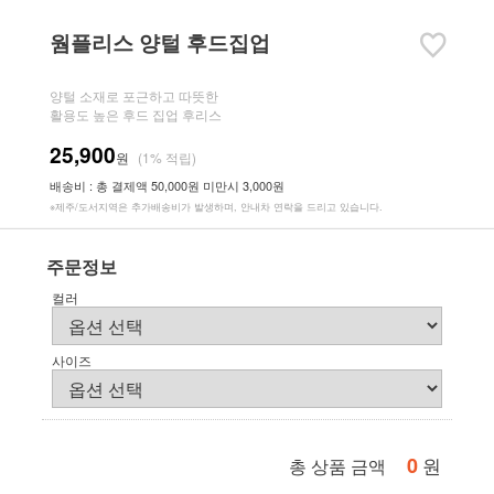
웜플리스 양털 후드집업
양털 소재로 포근하고 따뜻한
활용도 높은 후드 집업 후리스
25,900
원
(1% 적립)
배송비 : 총 결제액 50,000원 미만시 3,000원
※제주/도서지역은 추가배송비가 발생하며, 안내차 연락을 드리고 있습니다.
주문정보
컬러
사이즈
0
원
총 상품 금액