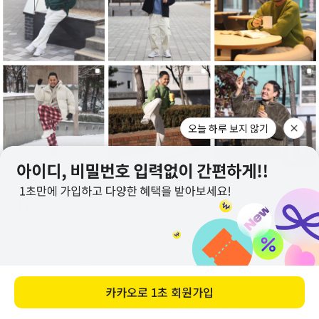
고객센터
031-242-7127
평일 09:30-17:30
주식회사 명지디오
점심 11:50-12:50
경기도 수원시 영통구 신원로 88
주말, 공휴일 휴무
디지털엠파이어2 103동 205호
계좌안내
대표
기업 287-275488-04-011
신현준
하나 159-910017-21904
국민 203901-04-361154