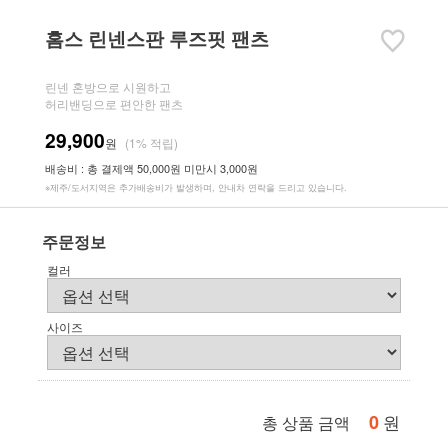
홈스 린넨스판 루즈핏 팬츠
린넨 혼방으로 시원하고
허리밴딩으로 편안한 팬츠
29,900
원
(1% 적립)
배송비 : 총 결제액 50,000원 미만시 3,000원
※제주/도서지역은 추가배송비가 발생하며, 안내차 연락을 드리고 있습니다.
주문정보
컬러
사이즈
0
원
총 상품 금액