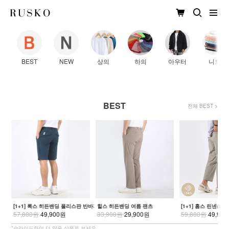
BEST
NEW
상의
하의
아우터
니트
BEST
전체 BEST >
[1+1] 록스 히든밴딩 폴리스판 반바지
힐스 히든밴딩 여름 팬츠
[1+1] 홈스 린넨스
57,800원
49,900원
33,900원
29,900원
59,800원
49,90
*슬라이드하여 더 많은 상품을 보세요.