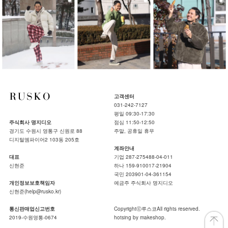
고객센터
031-242-7127
평일 09:30-17:30
주식회사 명지디오
점심 11:50-12:50
경기도 수원시 영통구 신원로 88
주말, 공휴일 휴무
디지털엠파이어2 103동 205호
계좌안내
대표
기업 287-275488-04-011
신현준
하나 159-910017-21904
국민 203901-04-361154
개인정보보호책임자
예금주 주식회사 명지디오
신현준(help@rusko.kr)
통신판매업신고번호
Copyrightⓒ루스코All rights reserved.
2019-수원영통-0674
hotsing by makeshop.