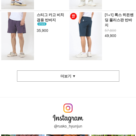
스티그 카고 비치
[1+1] 록스 히든밴
겸용 반바지
딩 폴리스판 반바
지
35,900
57,800
49,900
더보기 ▼
@rusko_hyunjun