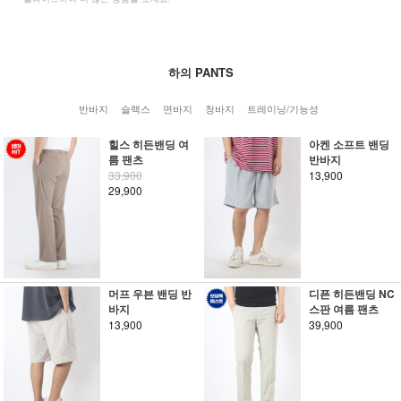
하의 PANTS
반바지
슬랙스
면바지
청바지
트레이닝/기능성
힐스 히든밴딩 여
아켄 소프트 밴딩
름 팬츠
반바지
33,900
13,900
29,900
머프 우븐 밴딩 반
디픈 히든밴딩 NC
바지
스판 여름 팬츠
13,900
39,900