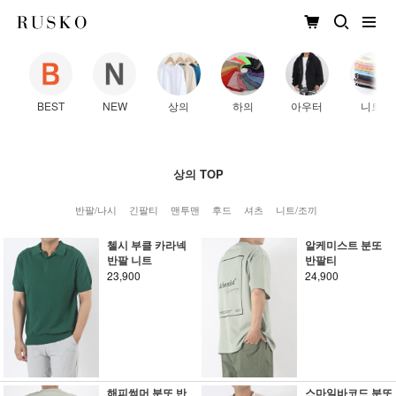
BEST
NEW
상의
하의
아우터
니트
상의 TOP
반팔/나시
긴팔티
맨투맨
후드
셔츠
니트/조끼
첼시 부클 카라넥
알케미스트 분또
반팔 니트
반팔티
23,900
24,900
해피썸머 분또 반
스마일바코드 분또