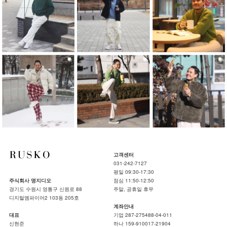
고객센터
031-242-7127
평일 09:30-17:30
주식회사 명지디오
점심 11:50-12:50
경기도 수원시 영통구 신원로 88
주말, 공휴일 휴무
디지털엠파이어2 103동 205호
계좌안내
대표
기업 287-275488-04-011
신현준
하나 159-910017-21904