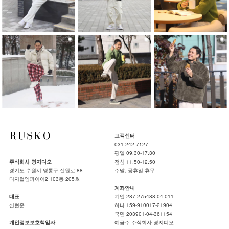
고객센터
031-242-7127
평일 09:30-17:30
주식회사 명지디오
점심 11:50-12:50
경기도 수원시 영통구 신원로 88
주말, 공휴일 휴무
디지털엠파이어2 103동 205호
계좌안내
대표
기업 287-275488-04-011
신현준
하나 159-910017-21904
국민 203901-04-361154
개인정보보호책임자
예금주 주식회사 명지디오