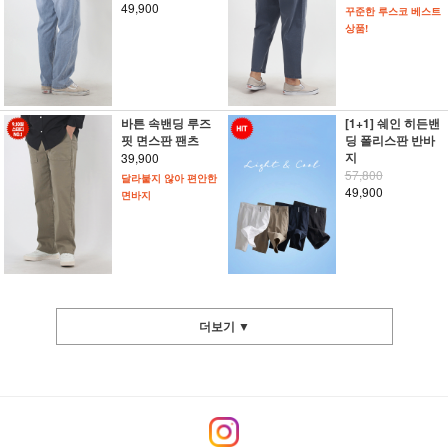
49,900
꾸준한 루스코 베스트
상품!
바튼 속밴딩 루즈
[1+1] 쉐인 히든밴
핏 면스판 팬츠
딩 폴리스판 반바
지
39,900
57,800
달라붙지 않아 편안한
49,900
면바지
더보기 ▼