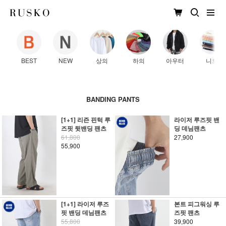
BEST
NEW
상의
하의
아우터
니트
BANDING PANTS
[1+1] 리즌 핀턱 루
라이저 루즈핏 밴
즈핏 뒷밴딩 팬츠
딩 데님팬츠
61,800
27,900
55,900
[1+1] 라이저 루즈
본트 피그워싱 루
핏 밴딩 데님팬츠
즈핏 팬츠
55,800
39,900