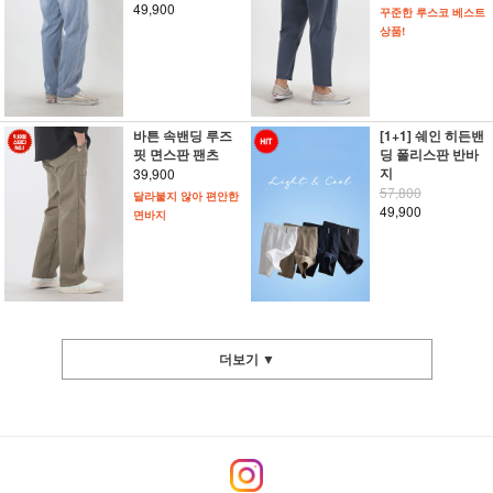
49,900
꾸준한 루스코 베스트
상품!
바튼 속밴딩 루즈
[1+1] 쉐인 히든밴
핏 면스판 팬츠
딩 폴리스판 반바
지
39,900
57,800
달라붙지 않아 편안한
49,900
면바지
더보기 ▼