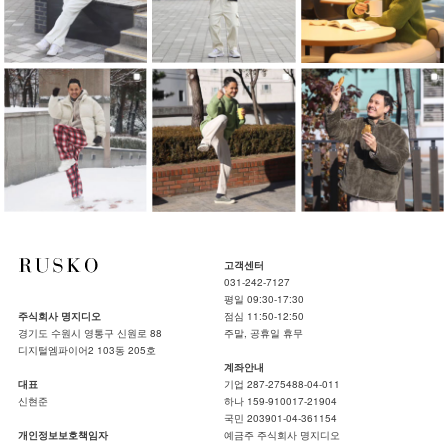
고객센터
031-242-7127
평일 09:30-17:30
주식회사 명지디오
점심 11:50-12:50
경기도 수원시 영통구 신원로 88
주말, 공휴일 휴무
디지털엠파이어2 103동 205호
계좌안내
대표
기업 287-275488-04-011
신현준
하나 159-910017-21904
국민 203901-04-361154
개인정보보호책임자
예금주 주식회사 명지디오