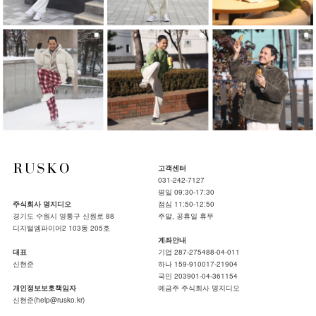
고객센터
031-242-7127
평일 09:30-17:30
주식회사 명지디오
점심 11:50-12:50
경기도 수원시 영통구 신원로 88
주말, 공휴일 휴무
디지털엠파이어2 103동 205호
계좌안내
대표
기업 287-275488-04-011
신현준
하나 159-910017-21904
국민 203901-04-361154
개인정보보호책임자
예금주 주식회사 명지디오
신현준(help@rusko.kr)