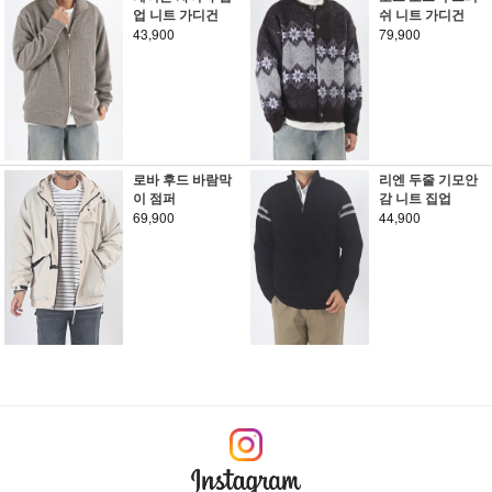
업 니트 가디건
쉬 니트 가디건
43,900
79,900
로바 후드 바람막
리엔 두줄 기모안
이 점퍼
감 니트 집업
69,900
44,900