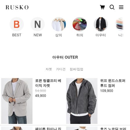
BEST
NEW
상의
하의
아우터
니트
아우터 OUTER
자켓
가디건
점퍼/집업
로픈 링클프리 베
위프 윈드스토퍼
이직 자켓
후드 점퍼
54,900
109,900
49,900
페이튼 차이나 집
호즈 노르딕 브러