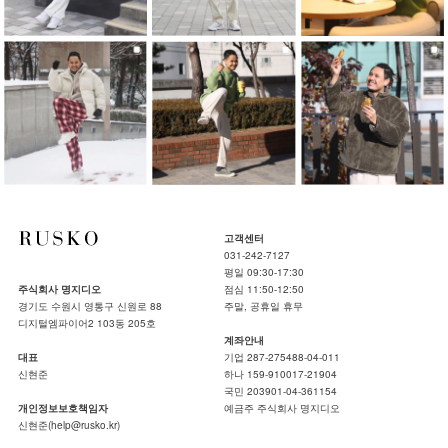
고객센터
031-242-7127
평일 09:30-17:30
주식회사 명지디오
점심 11:50-12:50
경기도 수원시 영통구 신원로 88
주말, 공휴일 휴무
디지털엠파이어2 103동 205호
계좌안내
대표
기업 287-275488-04-011
신현준
하나 159-910017-21904
국민 203901-04-361154
개인정보보호책임자
예금주 주식회사 명지디오
신현준(help@rusko.kr)