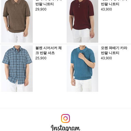
반팔 니트티
반팔 니트티
29,900
43,900
블렌 시어서커 체
모렌 꽈배기 카라
크 반팔 셔츠
반팔 니트티
25,900
43,900