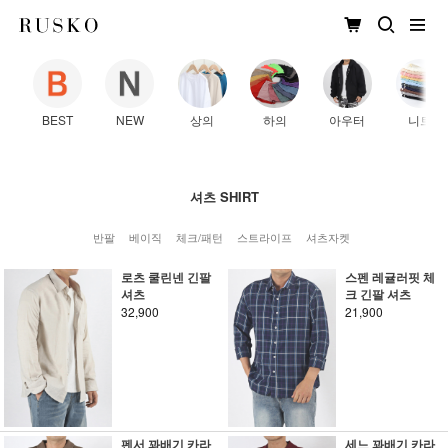
BEST
NEW
상의
하의
아우터
니트
셔츠 SHIRT
반팔
베이직
체크/패턴
스트라이프
셔츠자켓
로츠 쿨린넨 긴팔
스펜 레귤러핏 체
셔츠
크 긴팔 셔츠
32,900
21,900
펜서 꽈배기 카라
세느 꽈배기 카라