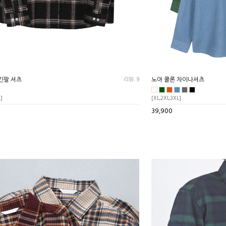
긴팔 셔츠
리뷰: 9
노아 쿨론 차이나셔츠
L]
[XL,2XL,3XL]
39,900