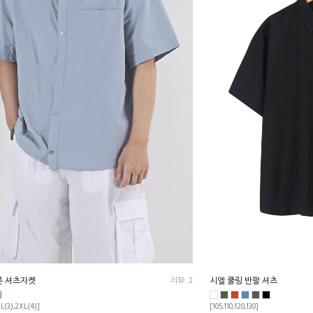
론 셔츠자켓
리뷰: 2
시엘 쿨링 반팔 셔츠
XL(3),2XL(4)]
[105,110,120,130]