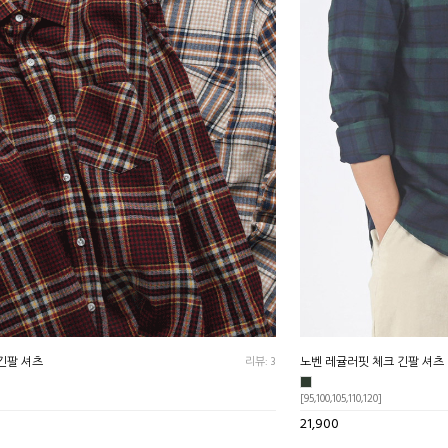
긴팔 셔츠
리뷰: 3
노벤 레귤러핏 체크 긴팔 셔츠
[95,100,105,110,120]
21,900