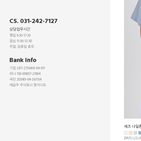
CS. 031-242-7127
상담업무시간
평일 9:30-17:30
점심 11:50-12:50
주말, 공휴일 휴무
_
Bank Info
기업 287-275488-04-011
하나 159-910017-21904
국민 203901-04-361154
예금주 주식회사 명지디오
_
_
_
세즈 나일
[M(1).L(2),