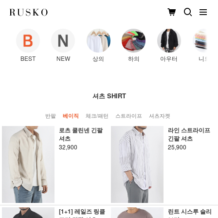
BEST
NEW
상의
하의
아우터
니트
셔츠 SHIRT
반팔
체크/패턴
스트라이프
셔츠자켓
베이직
로츠 쿨린넨 긴팔
라인 스트라이프
셔츠
긴팔 셔츠
32,900
25,900
[1+1] 레일즈 링클
린트 시스루 슬리