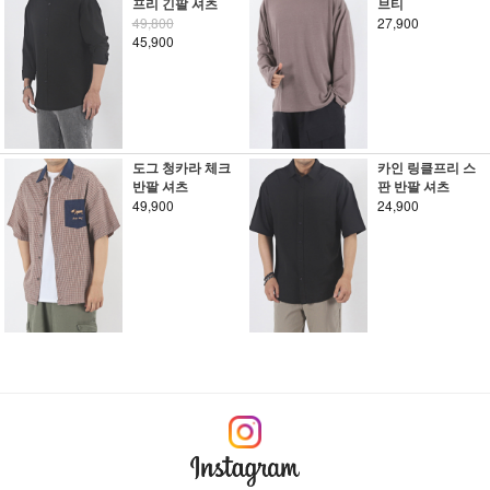
프리 긴팔 셔츠
브티
49,800
27,900
45,900
도그 청카라 체크
카인 링클프리 스
반팔 셔츠
판 반팔 셔츠
49,900
24,900