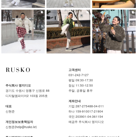
고객센터
031-242-7127
평일 09:30-17:30
주식회사 명지디오
점심 11:50-12:50
경기도 수원시 영통구 신원로 88
주말, 공휴일 휴무
디지털엠파이어2 103동 205호
계좌안내
대표
기업 287-275488-04-011
신현준
하나 159-910017-21904
국민 203901-04-361154
개인정보보호책임자
예금주 주식회사 명지디오
신현준(help@rusko.kr)