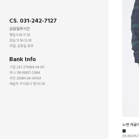
CS. 031-242-7127
상담업무시간
평일 9:30-17:30
점심 11:50-12:50
주말, 공휴일 휴무
_
Bank Info
기업 287-275488-04-011
하나 159-910017-21904
국민 203901-04-361154
예금주 주식회사 명지디오
_
_
_
노벤 레귤러
[95,100,105,1