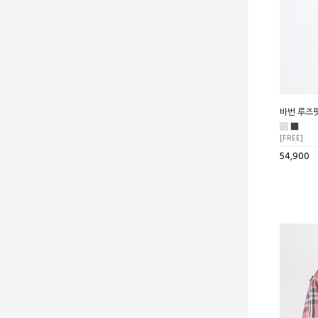
바번 루즈핏
[FREE]
54,900