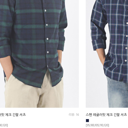
핏 체크 긴팔 셔츠
리뷰: 16
스펜 레귤러핏 체크 긴팔 셔츠
10,120]
[95,100,105,110,120]