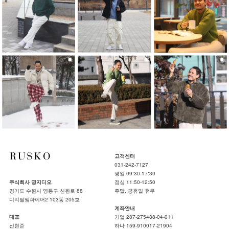
고객센터
031-242-7127
평일 09:30-17:30
주식회사 명지디오
점심 11:50-12:50
경기도 수원시 영통구 신원로 88
주말, 공휴일 휴무
디지털엠파이어2 103동 205호
계좌안내
대표
기업 287-275488-04-011
신현준
하나 159-910017-21904