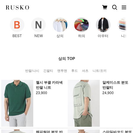
BEST
NEW
상의
하의
아우터
니트
상의 TOP
반팔/나시
긴팔티
맨투맨
후드
셔츠
니트/조끼
첼시 부클 카라넥
알케미스트 분또
반팔 니트
반팔티
23,900
24,900
해피썸머 분또 반
스마일바코드 분또