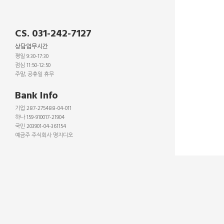
CS. 031-242-7127
상담업무시간
평일 9:30-17:30
점심 11:50-12:50
주말, 공휴일 휴무
_
Bank Info
기업 287-275488-04-011
하나 159-910017-21904
국민 203901-04-361154
예금주 주식회사 명지디오
_
_
_