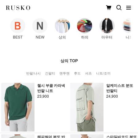
BEST
NEW
상의
하의
아우터
니트
상의 TOP
반팔/나시
긴팔티
맨투맨
후드
셔츠
니트/조끼
첼시 부클 카라넥
알케미스트 분또
반팔 니트
반팔티
23,900
24,900
해피썸머 분또 반
스마일바코드 분또