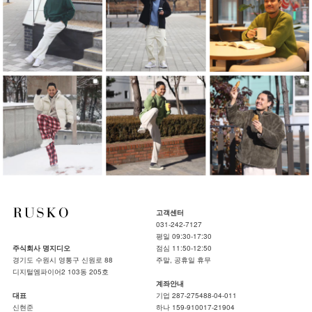
고객센터
031-242-7127
평일 09:30-17:30
주식회사 명지디오
점심 11:50-12:50
경기도 수원시 영통구 신원로 88
주말, 공휴일 휴무
디지털엠파이어2 103동 205호
계좌안내
대표
기업 287-275488-04-011
신현준
하나 159-910017-21904