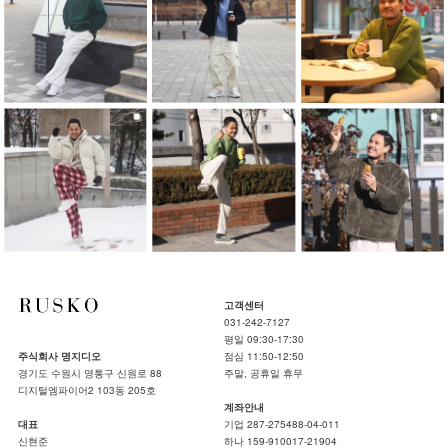
고객센터
031-242-7127
평일 09:30-17:30
주식회사 명지디오
점심 11:50-12:50
경기도 수원시 영통구 신원로 88
주말, 공휴일 휴무
디지털엠파이어2 103동 205호
계좌안내
대표
기업 287-275488-04-011
신현준
하나 159-910017-21904