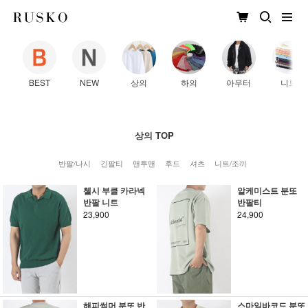
BEST
NEW
상의
하의
아우터
니트
상의 TOP
반팔/나시
긴팔티
맨투맨
후드
셔츠
니트/조끼
첼시 부클 카라넥
알케미스트 분또
반팔 니트
반팔티
23,900
24,900
해피썸머 분또 반
스마일바코드 분또